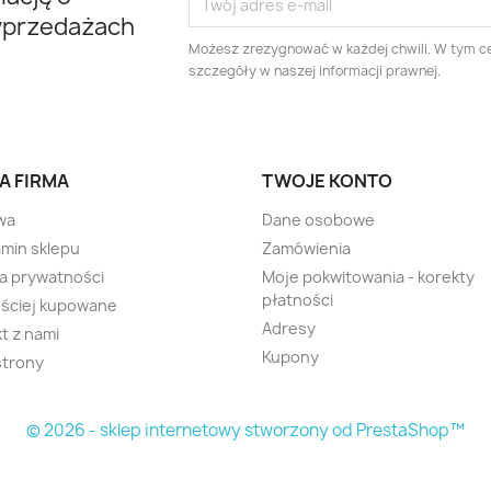
yprzedażach
Możesz zrezygnować w każdej chwili. W tym ce
szczegóły w naszej informacji prawnej.
A FIRMA
TWOJE KONTO
wa
Dane osobowe
min sklepu
Zamówienia
ka prywatności
Moje pokwitowania - korekty
płatności
ściej kupowane
Adresy
t z nami
Kupony
strony
© 2026 - sklep internetowy stworzony od PrestaShop™