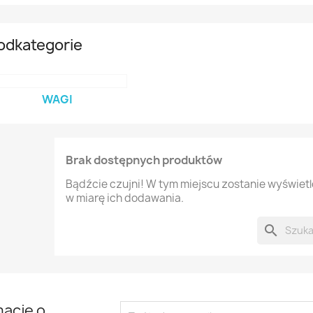
odkategorie
WAGI
Brak dostępnych produktów
Bądźcie czujni! W tym miejscu zostanie wyświet
w miarę ich dodawania.
search
mację o