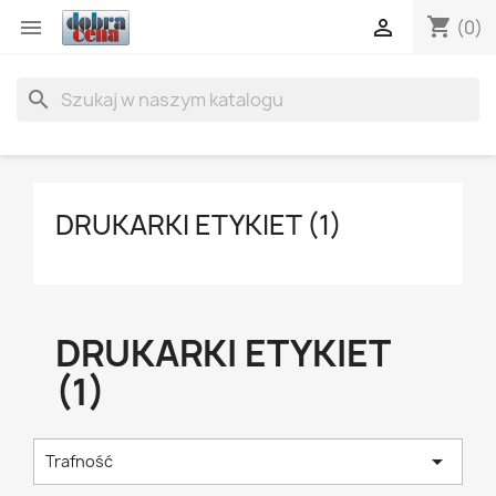
shopping_cart


(0)
search
DRUKARKI ETYKIET (1)
DRUKARKI ETYKIET
(1)

Trafność