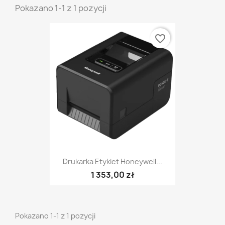
Pokazano 1-1 z 1 pozycji
favorite_border
Drukarka Etykiet Honeywell...
1 353,00 zł
Pokazano 1-1 z 1 pozycji