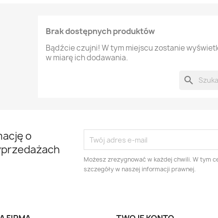
Brak dostępnych produktów
Bądźcie czujni! W tym miejscu zostanie wyświet
w miarę ich dodawania.
search
mację o
yprzedażach
Możesz zrezygnować w każdej chwili. W tym ce
szczegóły w naszej informacji prawnej.