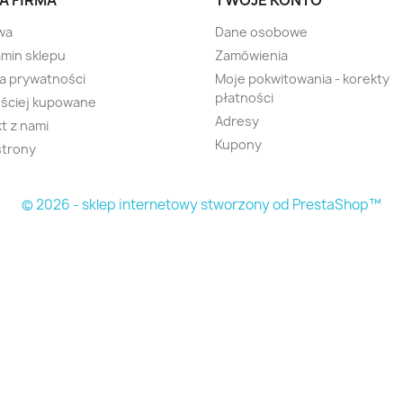
A FIRMA
TWOJE KONTO
wa
Dane osobowe
min sklepu
Zamówienia
ka prywatności
Moje pokwitowania - korekty
płatności
ściej kupowane
Adresy
t z nami
Kupony
strony
© 2026 - sklep internetowy stworzony od PrestaShop™