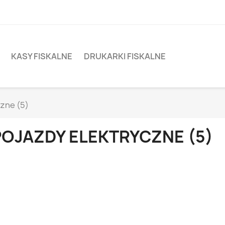
KASY FISKALNE
DRUKARKI FISKALNE
czne (5)
POJAZDY ELEKTRYCZNE (5)