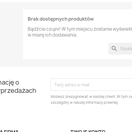
Brak dostępnych produktów
Bądźcie czujni! W tym miejscu zostanie wyświet
w miarę ich dodawania.
search
mację o
yprzedażach
Możesz zrezygnować w każdej chwili. W tym ce
szczegóły w naszej informacji prawnej.