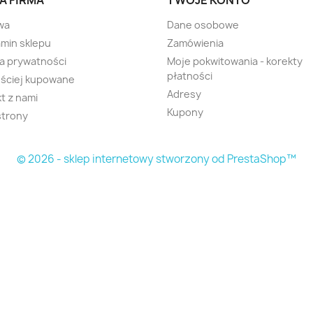
A FIRMA
TWOJE KONTO
wa
Dane osobowe
min sklepu
Zamówienia
ka prywatności
Moje pokwitowania - korekty
płatności
ściej kupowane
Adresy
t z nami
Kupony
strony
© 2026 - sklep internetowy stworzony od PrestaShop™