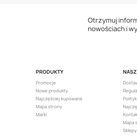
Otrzymuj infor
nowościach i w
PRODUKTY
NASZ
Promocje
Dosta
Nowe produkty
Regula
Najczęściej kupowane
Polity
Mapa strony
Najczę
Marki
Kontak
Mapa 
Sklepy