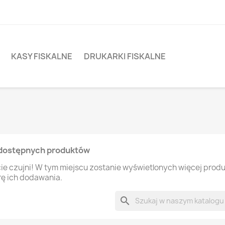
KASY FISKALNE
DRUKARKI FISKALNE
dostępnych produktów
ie czujni! W tym miejscu zostanie wyświetlonych więcej prod
rę ich dodawania.
search