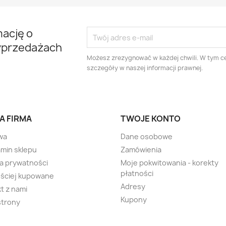
mację o
yprzedażach
Możesz zrezygnować w każdej chwili. W tym ce
szczegóły w naszej informacji prawnej.
A FIRMA
TWOJE KONTO
wa
Dane osobowe
min sklepu
Zamówienia
ka prywatności
Moje pokwitowania - korekty
płatności
ściej kupowane
Adresy
t z nami
Kupony
strony