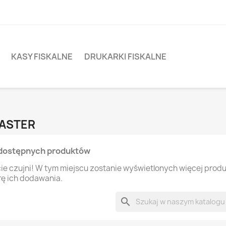
KASY FISKALNE
DRUKARKI FISKALNE
MASTER
dostępnych produktów
ie czujni! W tym miejscu zostanie wyświetlonych więcej prod
rę ich dodawania.
search