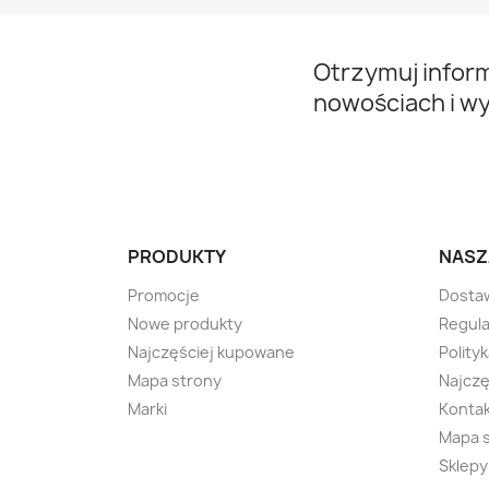
Otrzymuj infor
nowościach i w
PRODUKTY
NASZ
Promocje
Dosta
Nowe produkty
Regula
Najczęściej kupowane
Polity
Mapa strony
Najczę
Marki
Kontak
Mapa 
Sklepy