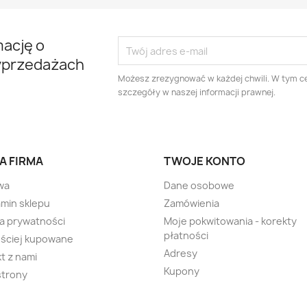
mację o
yprzedażach
Możesz zrezygnować w każdej chwili. W tym ce
szczegóły w naszej informacji prawnej.
A FIRMA
TWOJE KONTO
wa
Dane osobowe
min sklepu
Zamówienia
ka prywatności
Moje pokwitowania - korekty
płatności
ściej kupowane
Adresy
t z nami
Kupony
strony