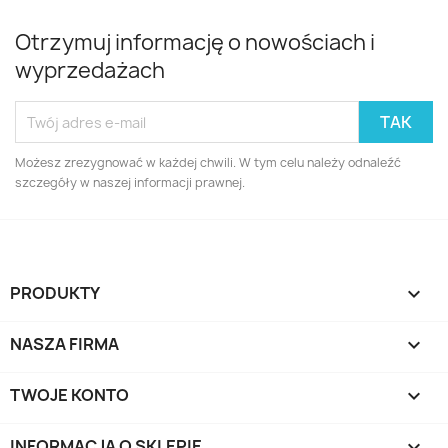
Otrzymuj informację o nowościach i
wyprzedażach
Możesz zrezygnować w każdej chwili. W tym celu należy odnaleźć
szczegóły w naszej informacji prawnej.
PRODUKTY

NASZA FIRMA

TWOJE KONTO

INFORMACJA O SKLEPIE
keyboard_arrow_down