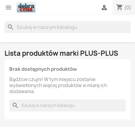
shopping_cart


(0)
search
Lista produktów marki PLUS-PLUS
Brak dostępnych produktów
Bądźcie czujni! W tym miejscu zostanie
wyświetlonych więcej produktów w miarę ich
dodawania.
search