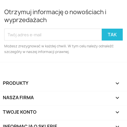
Otrzymuj informację o nowościach i
wyprzedażach
Możesz zrezygnować w każdej chwili. W tym celu należy odnaleźć
szczegóły w naszej informacji prawnej.
PRODUKTY

NASZA FIRMA

TWOJE KONTO

INFORMACJA O SKLEPIE
keyboard_arrow_down