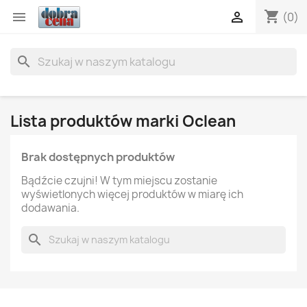
shopping_cart


(0)
search
Lista produktów marki Oclean
Brak dostępnych produktów
Bądźcie czujni! W tym miejscu zostanie
wyświetlonych więcej produktów w miarę ich
dodawania.
search