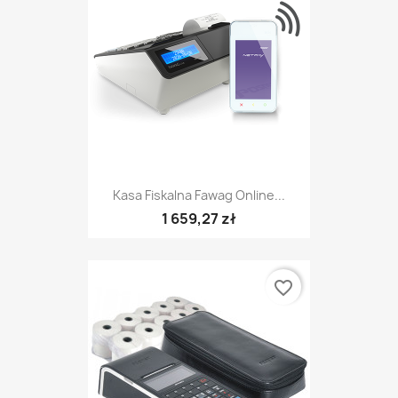
Kasa Fiskalna Fawag Online...
1 659,27 zł
favorite_border