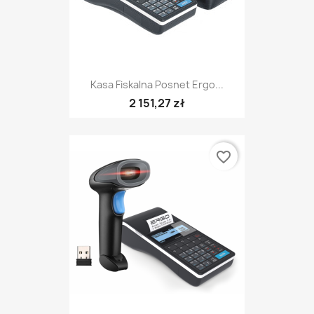
Kasa Fiskalna Posnet Ergo...
2 151,27 zł
favorite_border