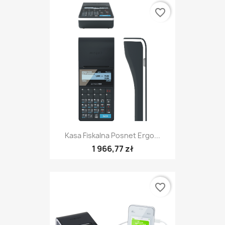
favorite_border
Kasa Fiskalna Posnet Ergo...
1 966,77 zł
favorite_border