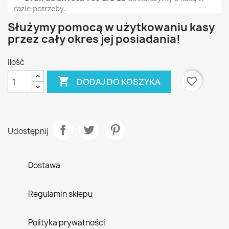
razie potrzeby.
Służymy pomocą w użytkowaniu kasy
przez cały okres jej posiadania!
Ilość

favorite_border
DODAJ DO KOSZYKA
Udostępnij
Dostawa
Regulamin sklepu
Polityka prywatności