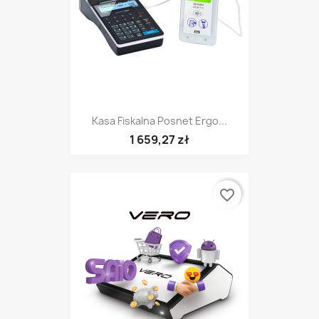
Kasa Fiskalna Posnet Ergo...
1 659,27 zł
favorite_border