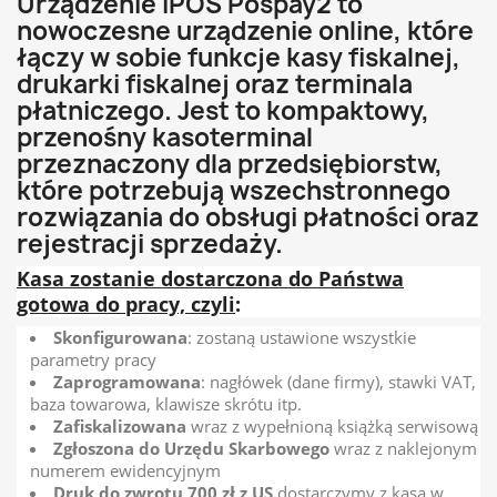
Urządzenie iPOS Pospay2 to
nowoczesne urządzenie online, które
łączy w sobie funkcje kasy fiskalnej,
drukarki fiskalnej oraz terminala
płatniczego. Jest to kompaktowy,
przenośny kasoterminal
przeznaczony dla przedsiębiorstw,
które potrzebują wszechstronnego
rozwiązania do obsługi płatności oraz
rejestracji sprzedaży.
Kasa zostanie dostarczona do Państwa
gotowa do pracy, czyli
:
Skonfigurowana
: zostaną ustawione wszystkie
parametry pracy
Zaprogramowana
: nagłówek (dane firmy), stawki VAT,
baza towarowa, klawisze skrótu itp.
Zafiskalizowana
wraz z wypełnioną książką serwisową
Zgłoszona do Urzędu Skarbowego
wraz z naklejonym
numerem ewidencyjnym
Druk do zwrotu 700 zł z US
dostarczymy z kasą w