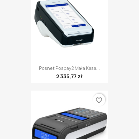
Posnet Pospay2 Mała Kasa...
2 335,77 zł
favorite_border