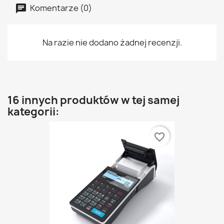
Komentarze (0)
Na razie nie dodano żadnej recenzji.
16 innych produktów w tej samej
kategorii:
favorite_border