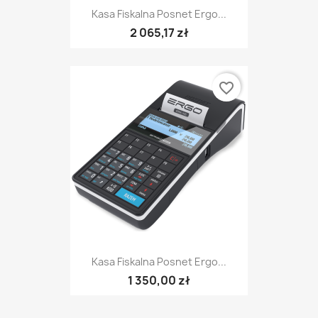
Kasa Fiskalna Posnet Ergo...
2 065,17 zł
favorite_border
Kasa Fiskalna Posnet Ergo...
1 350,00 zł