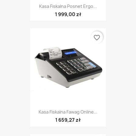
Kasa Fiskalna Posnet Ergo...
1 999,00 zł
favorite_border
Kasa Fiskalna Fawag Online...
1 659,27 zł