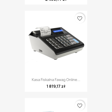
favorite_border
Kasa Fiskalna Fawag Online...
1 819,17 zł
favorite_border