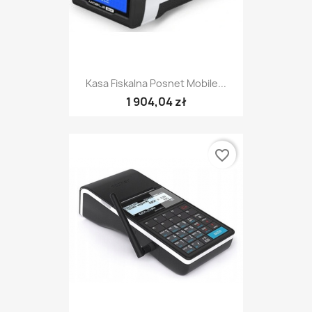
Kasa Fiskalna Posnet Mobile...
1 904,04 zł
favorite_border