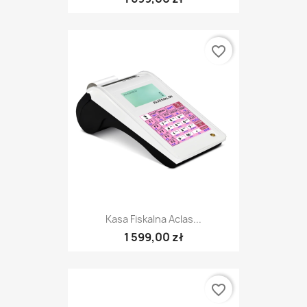
favorite_border
Kasa Fiskalna Aclas...
1 599,00 zł
favorite_border