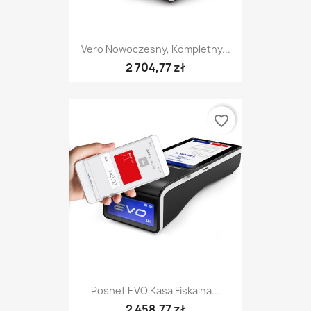
Vero Nowoczesny, Kompletny...
2 704,77 zł
favorite_border
Posnet EVO Kasa Fiskalna...
2 458,77 zł