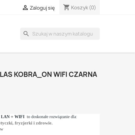
shopping_cart

Koszyk
(0)
Zaloguj się
search
CLAS KOBRA_ON WIFI CZARNA
 LAN + WIFI
to doskonałe rozwiązanie dla:
czki, fryzjerki i zdrowie.
ów