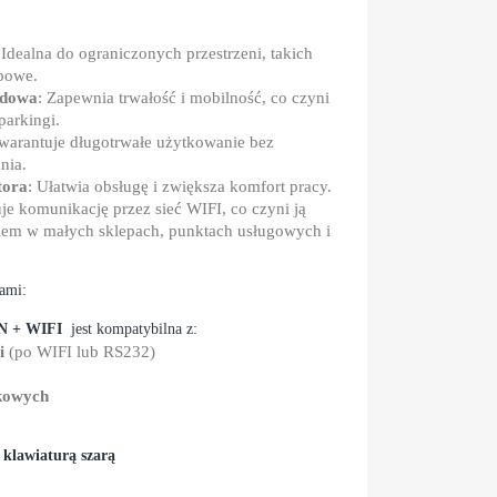
 Idealna do ograniczonych przestrzeni, takich
spowe.
udowa
: Zapewnia trwałość i mobilność, co czyni
parkingi.
warantuje długotrwałe użytkowanie bez
nia.
tora
: Ułatwia obsługę i zwiększa komfort pracy.
je komunikację przez sieć WIFI, co czyni ją
em w małych sklepach, punktach usługowych i
ami:
 + WIFI
jest kompatybilna z:
i
(po WIFI lub RS232)
kowych
 klawiaturą szarą