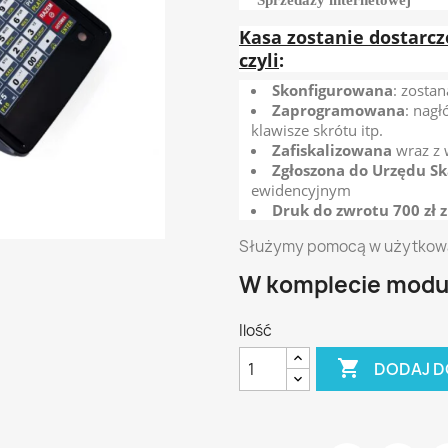
Sprzedaży internetowej
Kasa zostanie dostarc
czyli
:
Skonfigurowana
: zosta
Zaprogramowana
: nagł
klawisze skrótu itp.
Zafiskalizowana
wraz z 
Zgłoszona do Urzędu S
ewidencyjnym
Druk do zwrotu 700 zł z
Służymy pomocą w użytkowani
W komplecie moduł
Ilość

DODAJ D