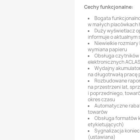
Cechy funkcjonalne:
Bogata funkcjonaln
w małych placówkach 
Duży wyświetlacz op
informuje o aktualnym 
Niewielkie rozmiary
wymiana papieru
Obsługa czytników
elektronicznych ACLAS,
Wydajny akumulator
na długotrwałą pracę 
Rozbudowane rapor
na przestrzeni lat, s
i poprzedniego, towar
okres czasu
Automatyczne rabat
towarów
Obsługa formatów 
etykietujących)
Sygnalizacja konie
(ustawiana)