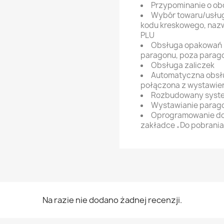
Przypominanie o o
Wybór towaru/usług
kodu kreskowego, nazw
PLU
Obsługa opakowań z
paragonu, poza para
Obsługa zaliczek
Automatyczna obsłu
połączona z wystawien
Rozbudowany syste
Wystawianie parago
Oprogramowanie do
zakładce „Do pobrania
Na razie nie dodano żadnej recenzji.