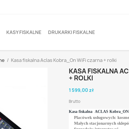
KASY FISKALNE
DRUKARKI FISKALNE
lne
Kasa fiskalna Aclas Kobra_On WiFi czarna + rolki
KASA FISKALNA A
+ ROLKI
1 599,00 zł
Brutto
Kasa fiskalna
ACLAS Kobra_ON
Placówek usługowych: kosmety
Małych stacjonarnych sklep