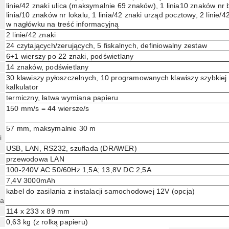
linie/42 znaki ulica (maksymalnie 69 znaków), 1 linia10 znaków nr
linia/10 znaków nr lokalu, 1 linia/42 znaki urząd pocztowy, 2 linie/4
w nagłówku na treść informacyjną
2 linie/42 znaki
24 czytających/zerujących, 5 fiskalnych, definiowalny zestaw
6+1 wierszy po 22 znaki, podświetlany
14 znaków, podświetlany
30 klawiszy pyłoszczelnych, 10 programowanych klawiszy szybkiej 
kalkulator
termiczny, łatwa wymiana papieru
150 mm/s = 44 wiersze/s
57 mm, maksymalnie 30 m
i
USB, LAN, RS232, szuflada (DRAWER)
przewodowa LAN
100-240V AC 50/60Hz 1,5A; 13,8V DC 2,5A
7,4V 3000mAh
kabel do zasilania z instalacji samochodowej 12V (opcja)
a
114 x 233 x 89 mm
0,63 kg (z rolką papieru)