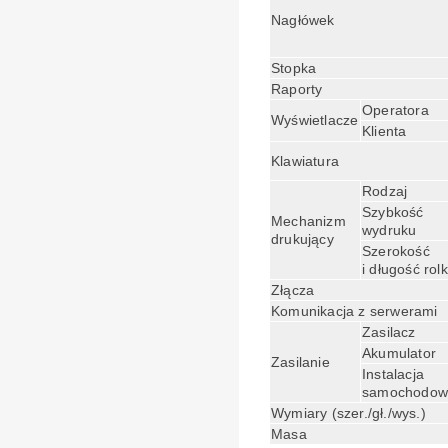
Nagłówek
Stopka
Raporty
Operatora
Wyświetlacze
Klienta
Klawiatura
Rodzaj
Szybkość
Mechanizm
wydruku
drukujący
Szerokość
i długość rolk
Złącza
Komunikacja z serwerami
Zasilacz
Akumulator
Zasilanie
Instalacja
samochodow
Wymiary (szer./gł./wys.)
Masa