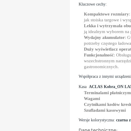
Kluczowe cechy:
Kompaktowe rozmiary
:
jak stoiska targowe i wy
Lekka i wytrzymała ob
ją idealnym wyborem na 
Wydajny akumulator
: G
potrzeby częstego ładowa
Duży wyświetlacz opera
Funkcjonalność
: Obsługu
wszechstronnym narzędzi
gastronomicznych.
Współpraca z innymi urządzeni
Kasa
ACLAS Kobra_ON LAN
Terminalami płatniczym
Wagami
Czytnikami kodów kres
Szufladami kasowymi
Wersje kolorystyczna:
czarna z
Dane techniczne: