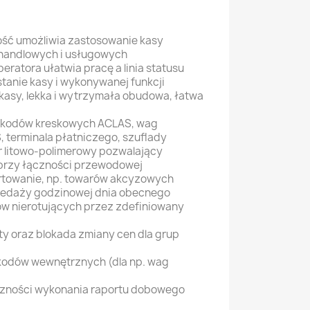
ość umożliwia zastosowanie kasy
handlowych i usługowych
eratora ułatwia pracę a linia statusu
stanie kasy i wykonywanej funkcji
 kasy, lekka i wytrzymała obudowa, łatwa
 kodów kreskowych ACLAS, wag
 terminala płatniczego, szuflady
 litowo-polimerowy pozwalający
przy łączności przewodowej
towanie, np. towarów akcyzowych
przedaży godzinowej dnia obecnego
ów nierotujących przez zdefiniowany
y oraz blokada zmiany cen dla grup
kodów wewnętrznych (dla np. wag
czności wykonania raportu dobowego