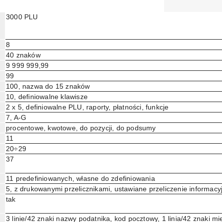
3000 PLU
8
40 znaków
9 999 999,99
99
100, nazwa do 15 znaków
10, definiowalne klawisze
2 x 5, definiowalne PLU, raporty, płatności, funkcje
7, A-G
procentowe, kwotowe, do pozycji, do podsumy
11
20÷29
37
11 predefiniowanych, własne do zdefiniowania
5, z drukowanymi przelicznikami, ustawiane przeliczenie informacy
tak
3 linie/42 znaki nazwy podatnika, kod pocztowy, 1 linia/42 znaki m