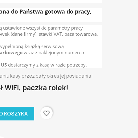
zona do Państwa gotowa do pracy,
ną ustawione wszystkie parametry pracy
ówek (dane firmy), stawki VAT, baza towarowa,
wypełnioną książką serwisową
karbowego
wraz z naklejonym numerem
 US
dostarczymy z kasą w razie potrzeby.
u kasy przez cały okres jej posiadania!
 WiFi, paczka rolek!
favorite_border
O KOSZYKA