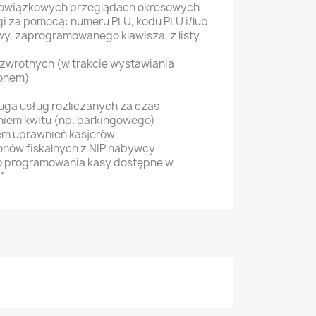
bowiązkowych przeglądach okresowych
i za pomocą: numeru PLU, kodu PLU i/lub
y, zaprogramowanego klawisza, z listy
wrotnych (w trakcie wystawiania
gonem)
ga usług rozliczanych za czas
iem kwitu (np. parkingowego)
m uprawnień kasjerów
nów fiskalnych z NIP nabywcy
 programowania kasy dostępne w
”